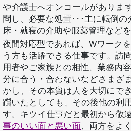
や介護士へオンコールがありま
問し、必要な処置･･･主に転倒
床・就寝の介助や服薬管理など
夜間対応型であれば、Wワーク
う方も活躍できる仕事です。訪
用者やご家族との相性、業務内
分に合う・合わないなどさまざ
かし、その本質は人を大切にで
躓いたとしても、その後他の利
す。キツイ仕事だと最初から敬
事のいい面と悪い面
、両方をよ