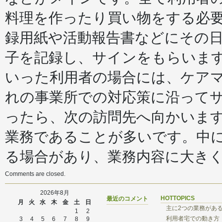
料理を作ったり買い物をする必
録用紙や活動報告書などにその
子を記録し、サインをもらいま
いった利用者の場合には、ケア
れの事業所での対応策に沿って
ったら、次の訪問先へ向かいます
業務であることが多いです。中に
る場合があり、業務内容に大き
Comments are closed.
2026年8月
HOTTOPICS
最近のコメント
月
火
水
木
金
土
日
主に2つの業務があ
1
2
利用者宅での動き方
3
4
5
6
7
8
9